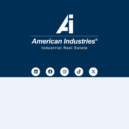
Información de contacto
33 4172 6961
33 2835 7363
sales@aiig.com
Politicas de privacidad
Blog