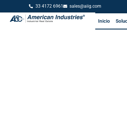
33 4172 6961
sales@aiig.com
Inicio
Solu