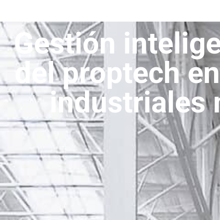
Gestión intelige
del proptech en
industriales