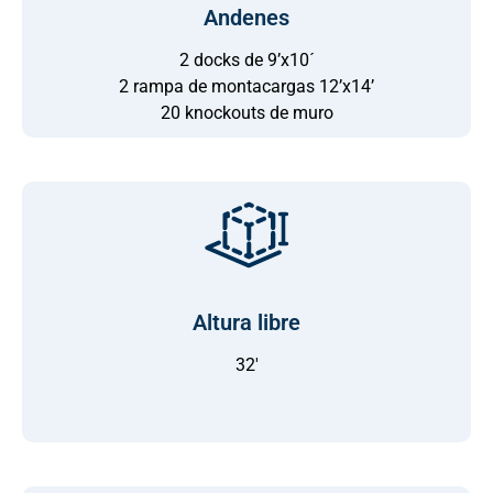
Andenes
2 docks de 9’x10´
2 rampa de montacargas 12’x14’
20 knockouts de muro
Altura libre
32'