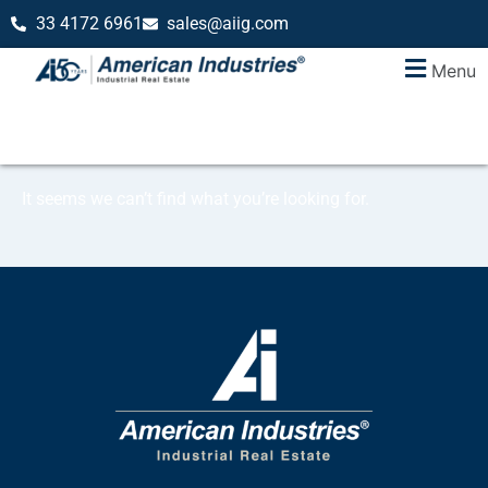
33 4172 6961
sales@aiig.com
Menu
It seems we can’t find what you’re looking for.